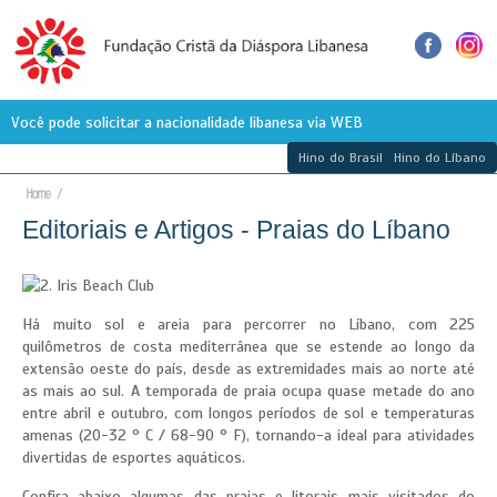
Você pode solicitar a nacionalidade libanesa via WEB
Cadastre-se no site que nós lhe ajudaremos.
Hino do Brasil
Hino do Líbano
É gratuito porque é nossa Missão.
Home
/
Arquivos da Diáspora Libanesa
Editoriais e Artigos - Praias do Líbano
Pesquise a Migração e ajude a registrar a História
Registro em aberto para a Academia Maronita 2018
Conheça nossas dicas para você se programar melhor
Há muito sol e areia para percorrer no Líbano, com 225
Mais de 12 mil fotos do Líbano - Biblioteca da AUB
quilômetros de costa mediterrânea que se estende ao longo da
extensão oeste do país, desde as extremidades mais ao norte até
Portal da Fundação Cristã da Diáspora Libanesa
as mais ao sul. A temporada de praia ocupa quase metade do ano
Vencendo as distâncias e aproximando você do Líbano
entre abril e outubro, com longos períodos de sol e temperaturas
amenas (20-32 ° C / 68-90 ° F), tornando-a ideal para atividades
divertidas de esportes aquáticos.
Confira abaixo algumas das praias e litorais mais visitados do