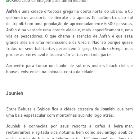
Anfeh
é uma cidade ortodoxa grega na costa norte do Líbano, a 65
quilômetros ao norte de Beirute e a apenas 15 quilômetros ao sul
de Trípoli. Com uma população de aproximadamente 6,500 pessoas,
Anfeh é na verdade uma grande aldeia e, mais especificamente, uma
vila de pescadores. O que chama a atenção de Anfeh é que esta
grande aldeia é uma reminiscência da Grécia. Não só porque quase
todos os seus habitantes pertencem à Igreja Ortodoxa Grega, mas
porque as cores azul e branca são vistas em toda parte.
Aproveite para tomar um banho de sol nos muitos beach clubs e
houses existentes na animada costa da cidade!
Jounieh
Entre Beirute e Byblos fica a cidade costeira de
Jounieh
, que tem
uma baía espetacular com montanhas subindo logo atrás.
Jounieh é conhecida por seus resorts e cafés à beira-mar,
restaurantes e agitada vida noturna, bem como seu antigo souk de
pedra, porto de balsas e teleférico (Le Téléphérique), que leva os