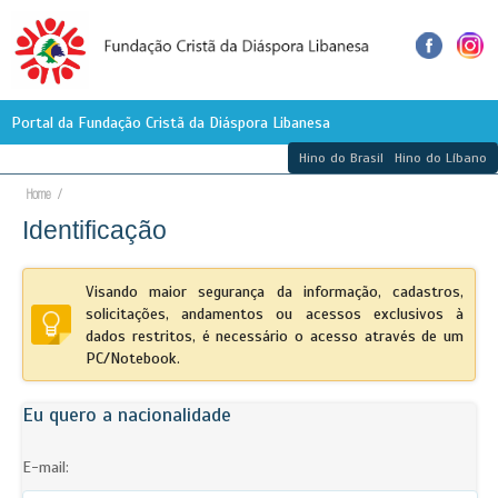
Portal da Fundação Cristã da Diáspora Libanesa
Vencendo as distâncias e aproximando você do Líbano
Hino do Brasil
Hino do Líbano
Você pode solicitar a nacionalidade libanesa via WEB
Home
/
Cadastre-se no site que nós lhe ajudaremos.
Identificação
É gratuito porque é nossa Missão.
Arquivos da Diáspora Libanesa
Visando maior segurança da informação, cadastros,
Pesquise a Migração e ajude a registrar a História
solicitações, andamentos ou acessos exclusivos à
dados restritos, é necessário o acesso através de um
Registro em aberto para a Academia Maronita 2018
PC/Notebook.
Conheça nossas dicas para você se programar melhor
Mais de 12 mil fotos do Líbano - Biblioteca da AUB
Eu quero a nacionalidade
E-mail: